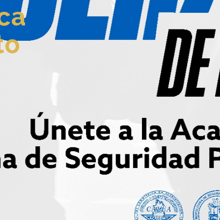
ca
to