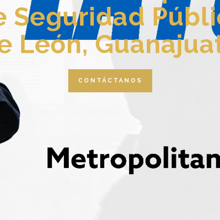
e Seguridad Públi
e León, Guanajua
CONTÁCTANOS