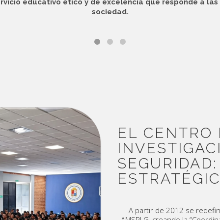
rvicio educativo ético y de excelencia que responde a las 
sociedad.
EL CENTRO 
INVESTIGAC
SEGURIDAD:
ESTRATÉGIC
A partir de 2012 se redefin
AMSPLG, creando la “Coordinac